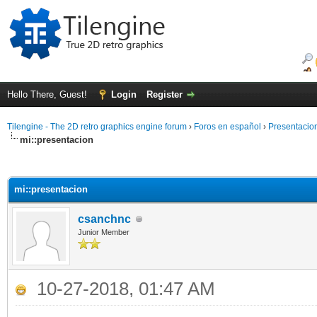
Hello There, Guest!
Login
Register
Tilengine - The 2D retro graphics engine forum
›
Foros en español
›
Presentacio
mi::presentacion
ge
mi::presentacion
csanchnc
Junior Member
10-27-2018, 01:47 AM