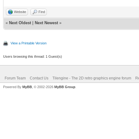
Website
Find
«
Next Oldest
|
Next Newest
»
View a Printable Version
Users browsing this thread: 1 Guest(s)
Forum Team
Contact Us
Tilengine - The 2D retro graphics engine forum
Re
Powered By
MyBB
, © 2002-2026
MyBB Group
.