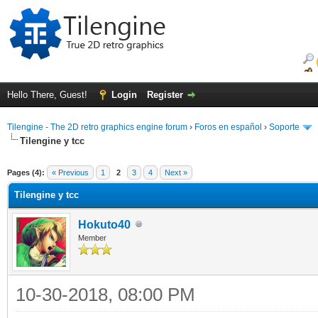
Hello There, Guest!
Login
Register
Tilengine - The 2D retro graphics engine forum
›
Foros en español
›
Soporte
Tilengine y tcc
ge
Pages (4):
« Previous
1
2
3
4
Next »
Tilengine y tcc
Hokuto40
Member
10-30-2018, 08:00 PM