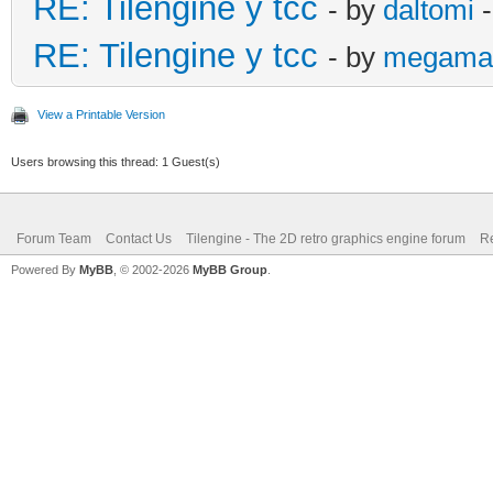
RE: Tilengine y tcc
- by
daltomi
-
RE: Tilengine y tcc
- by
megama
View a Printable Version
Users browsing this thread: 1 Guest(s)
Forum Team
Contact Us
Tilengine - The 2D retro graphics engine forum
Re
Powered By
MyBB
, © 2002-2026
MyBB Group
.