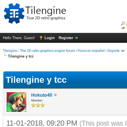
Hello There, Guest!
Login
Register
Tilengine - The 2D retro graphics engine forum
›
Foros en español
›
Soporte
Tilengine y tcc
ge
Tilengine y tcc
Hokuto40
Member
11-01-2018, 09:20 PM
(This post was 