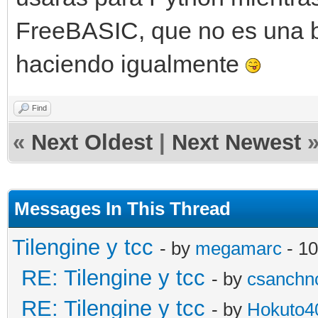
FreeBASIC, que no es una ba
haciendo igualmente
Find
«
Next Oldest
|
Next Newest
Messages In This Thread
Tilengine y tcc
- by
megamarc
- 10
RE: Tilengine y tcc
- by
csanchn
RE: Tilengine y tcc
- by
Hokuto4