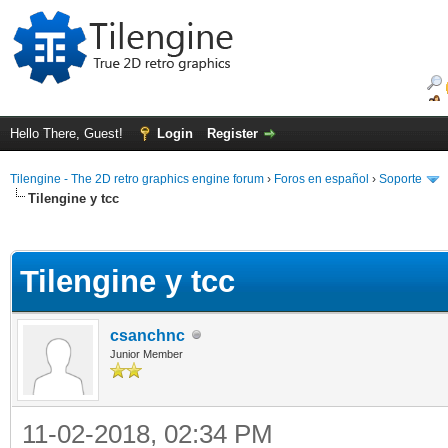
Hello There, Guest!
Login
Register
Tilengine - The 2D retro graphics engine forum
›
Foros en español
›
Soporte
Tilengine y tcc
ge
Tilengine y tcc
csanchnc
Junior Member
11-02-2018, 02:34 PM