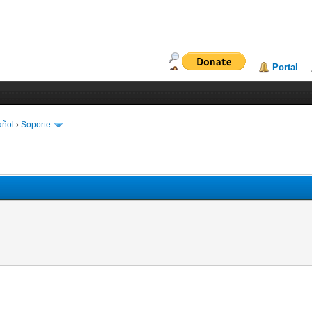
Portal
añol
›
Soporte