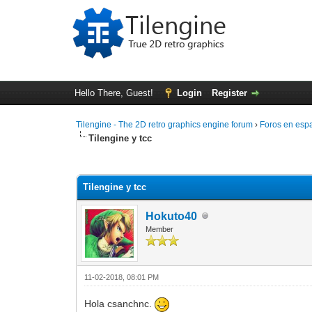
Hello There, Guest!
Login
Register
Tilengine - The 2D retro graphics engine forum
›
Foros en esp
Tilengine y tcc
0 Vote(s) - 0 Average
1
2
3
4
5
Tilengine y tcc
Hokuto40
Member
11-02-2018, 08:01 PM
Hola csanchnc.