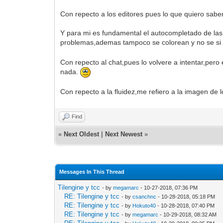
Con repecto a los editores pues lo que quiero sab
Y para mi es fundamental el autocompletado de las f
problemas,ademas tampoco se colorean y no se si l
Con repecto al chat,pues lo volvere a intentar,per
nada.
Con repecto a la fluidez,me refiero a la imagen de
Find
«
Next Oldest
|
Next Newest
»
Messages In This Thread
Tilengine y tcc
- by
megamarc
- 10-27-2018, 07:36 PM
RE: Tilengine y tcc
- by
csanchnc
- 10-28-2018, 05:18 PM
RE: Tilengine y tcc
- by
Hokuto40
- 10-28-2018, 07:40 PM
RE: Tilengine y tcc
- by
megamarc
- 10-29-2018, 08:32 AM