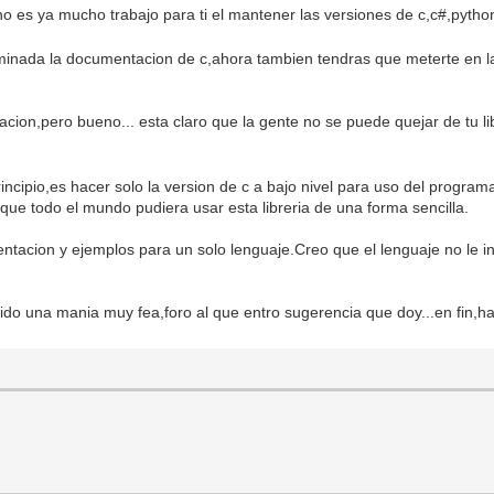
no es ya mucho trabajo para ti el mantener las versiones de c,c#,pytho
rminada la documentacion de c,ahora tambien tendras que meterte en l
ion,pero bueno... esta claro que la gente no se puede quejar de tu lib
cipio,es hacer solo la version de c a bajo nivel para uso del programad
 que todo el mundo pudiera usar esta libreria de una forma sencilla.
ntacion y ejemplos para un solo lenguaje.Creo que el lenguaje no le in
do una mania muy fea,foro al que entro sugerencia que doy...en fin,ha