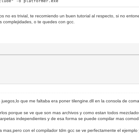
clude" -o platformer.exe
o es trivial, te recomiendo un buen tutorial al respecto, si no entone
s complejidades, o te quedes con gcc.
juegos,lo que me faltaba era poner tilengine.dll en la consola de com
rlos porque se ve que son mas archivos y como estan todos mezclados
n carpetas independientes y de esa forma se puede compilar mas como
ada mas,pero con el compilador tdm gcc se ve perfectamente el ejemplo 