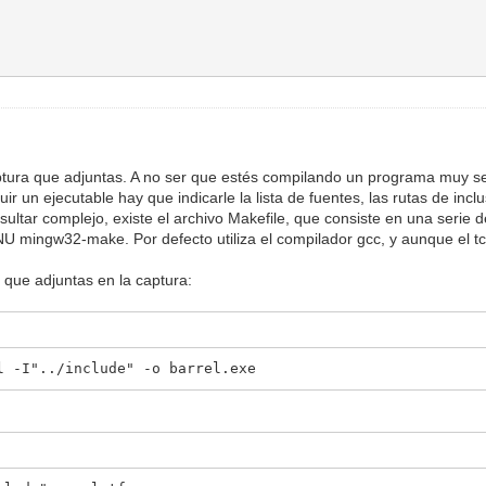
ptura que adjuntas. A no ser que estés compilando un programa muy sen
ir un ejecutable hay que indicarle la lista de fuentes, las rutas de inclu
ltar complejo, existe el archivo Makefile, que consiste en una serie d
NU mingw32-make. Por defecto utiliza el compilador gcc, y aunque el t
 que adjuntas en la captura:
l -I"../include" -o barrel.exe