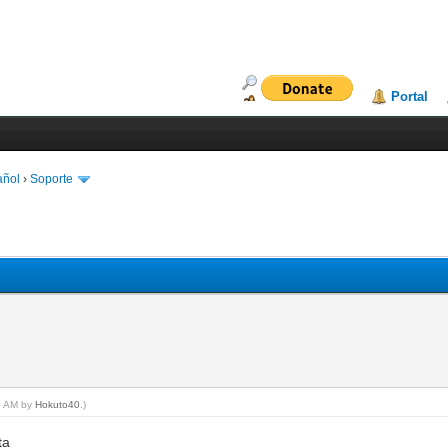
Portal
añol
›
Soporte
20 AM by
Hokuto40
.)
ta