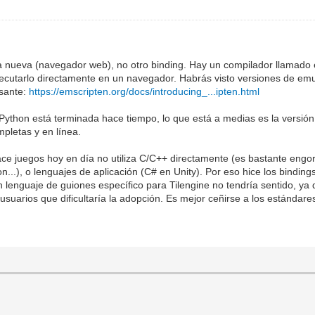
ma nueva (navegador web), no otro binding. Hay un compilador llamado
ecutarlo directamente en un navegador. Habrás visto versiones de emul
esante:
https://emscripten.org/docs/introducing_...ipten.html
ython está terminada hace tiempo, lo que está a medias es la versión p
mpletas y en línea.
ce juegos hoy en día no utiliza C/C++ directamente (es bastante engor
..), o lenguajes de aplicación (C# en Unity). Por eso hice los bindings
un lenguaje de guiones específico para Tilengine no tendría sentido,
 usuarios que dificultaría la adopción. Es mejor ceñirse a los estándar