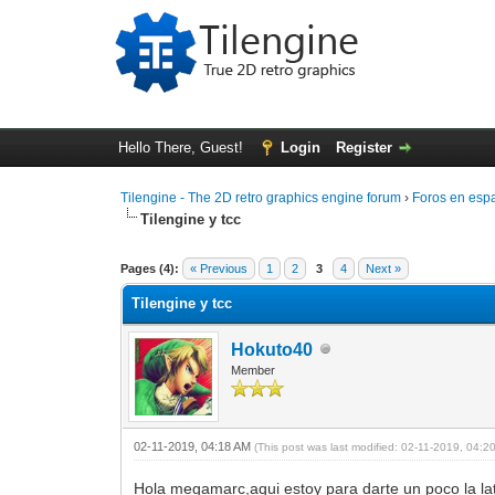
Hello There, Guest!
Login
Register
Tilengine - The 2D retro graphics engine forum
›
Foros en esp
Tilengine y tcc
0 Vote(s) - 0 Average
1
2
3
4
5
Pages (4):
« Previous
1
2
3
4
Next »
Tilengine y tcc
Hokuto40
Member
02-11-2019, 04:18 AM
(This post was last modified: 02-11-2019, 04:
Hola megamarc,aqui estoy para darte un poco la la