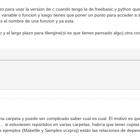
rzo para usar la version de c cuando tengo la de freebasic y python q
 variable o funcion y luego tienes que poner un punto para acceder a
s el nombre de una funcion y ya esta.
 el largo plazo para tilengine(si es que tienes pensado algo),otra cos
ma carpeta y puede ser complicado saber cual es cual. El motivo es qu
dll... si estuviesen repartidos en varias carpetas, habría que tener copi
os ejemplos (Makefile y Samples.vcxproj) están las relaciones de depe