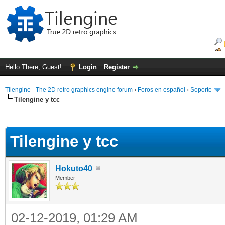
Hello There, Guest!
Login
Register
Tilengine - The 2D retro graphics engine forum
›
Foros en español
›
Soporte
Tilengine y tcc
ge
Tilengine y tcc
Hokuto40
Member
02-12-2019, 01:29 AM