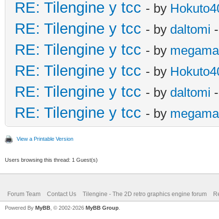
RE: Tilengine y tcc
- by
Hokuto4
RE: Tilengine y tcc
- by
daltomi
-
RE: Tilengine y tcc
- by
megama
RE: Tilengine y tcc
- by
Hokuto4
RE: Tilengine y tcc
- by
daltomi
-
RE: Tilengine y tcc
- by
megama
View a Printable Version
Users browsing this thread: 1 Guest(s)
Forum Team
Contact Us
Tilengine - The 2D retro graphics engine forum
Re
Powered By
MyBB
, © 2002-2026
MyBB Group
.