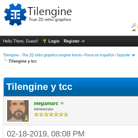
Hello There, Guest!
Login
Register
Tilengine - The 2D retro graphics engine forum
›
Foros en español
›
Soporte
Tilengine y tcc
ge
Tilengine y tcc
megamarc
Administrator
02-18-2019, 08:08 PM