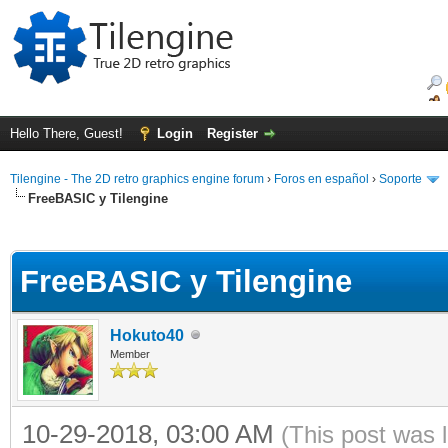
Hello There, Guest!
Login
Register
Tilengine - The 2D retro graphics engine forum
›
Foros en español
›
Soporte
FreeBASIC y Tilengine
ge
FreeBASIC y Tilengine
Hokuto40
Member
10-29-2018, 03:00 AM
(This post was 