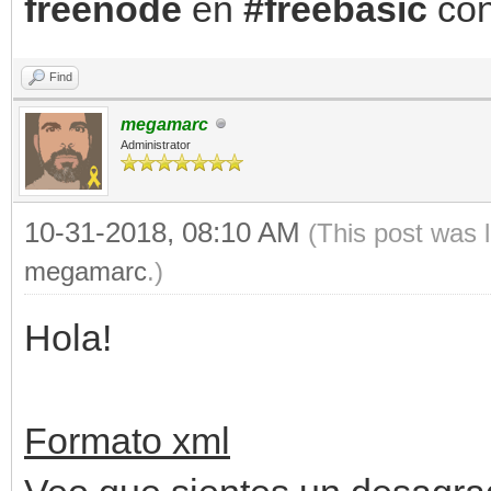
freenode
en
#freebasic
con
Find
megamarc
Administrator
10-31-2018, 08:10 AM
(This post was 
megamarc
.)
Hola!
Formato xml