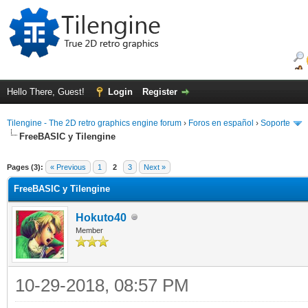
Hello There, Guest!
Login
Register
Tilengine - The 2D retro graphics engine forum
›
Foros en español
›
Soporte
FreeBASIC y Tilengine
ge
Pages (3):
« Previous
1
2
3
Next »
FreeBASIC y Tilengine
Hokuto40
Member
10-29-2018, 08:57 PM