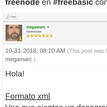
freenode
en
#freebasic
con
Find
megamarc
Administrator
10-31-2018, 08:10 AM
(This post was 
megamarc
.)
Hola!
Formato xml