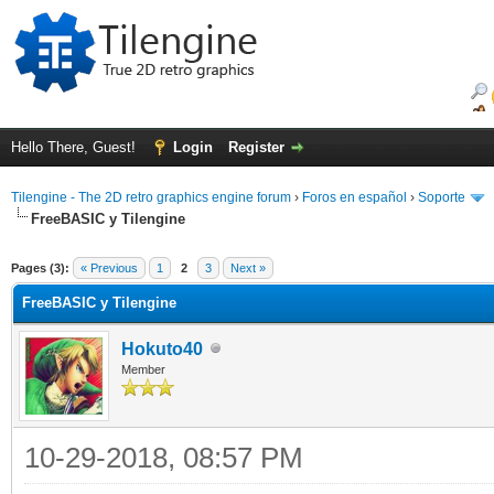
Hello There, Guest!
Login
Register
Tilengine - The 2D retro graphics engine forum
›
Foros en español
›
Soporte
FreeBASIC y Tilengine
ge
Pages (3):
« Previous
1
2
3
Next »
FreeBASIC y Tilengine
Hokuto40
Member
10-29-2018, 08:57 PM