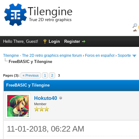
Hello There, Guest!
Login
Register
Tilengine - The 2D retro graphics engine forum
›
Foros en español
›
Soporte
FreeBASIC y Tilengine
ge
Pages (3):
« Previous
1
2
3
FreeBASIC y Tilengine
Hokuto40
Member
11-01-2018, 06:22 AM