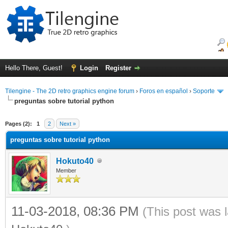
Hello There, Guest!
Login
Register
Tilengine - The 2D retro graphics engine forum
›
Foros en español
›
Soporte
preguntas sobre tutorial python
ge
Pages (2):
1
2
Next »
preguntas sobre tutorial python
Hokuto40
Member
11-03-2018, 08:36 PM
(This post was 