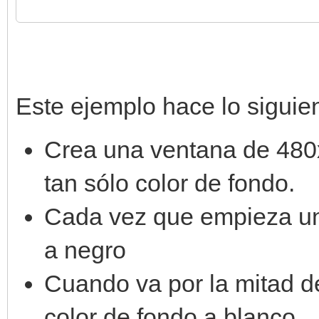
# función de efectos 
def raster_effect(lin
if line is 180:
Este ejemplo hace lo siguien
engine.set_backgr
Crea una ventana de 480x3
tan sólo color de fondo.
# crea motor y config
Cada vez que empieza un
engine = Engine.creat
a negro
engine.set_raster_cal
Cuando va por la mitad de
# crea ventana y bucl
color de fondo a blanco.