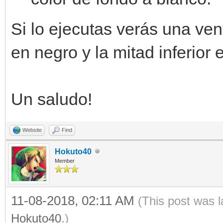
window = Window.creat
Si lo ejecutas verás una ven
while window.process(
en negro y la mitad inferior 
engine.set_backgrou
window.draw_frame(
Un saludo!
Website
Find
Hokuto40
Member
11-08-2018, 02:11 AM
(This post was 
Hokuto40
.)