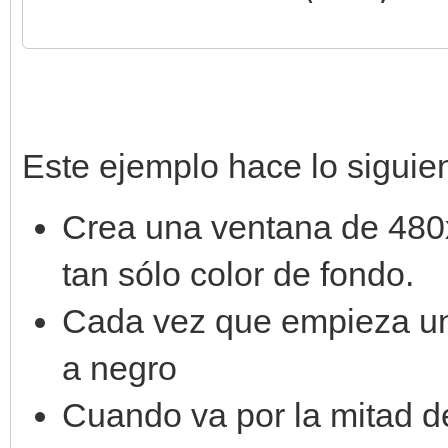
# función de efectos 
def raster_effect(lin
if line is 180:
Este ejemplo hace lo siguien
engine.set_backgr
Crea una ventana de 480x3
tan sólo color de fondo.
# crea motor y config
Cada vez que empieza un
engine = Engine.creat
a negro
engine.set_raster_cal
Cuando va por la mitad de