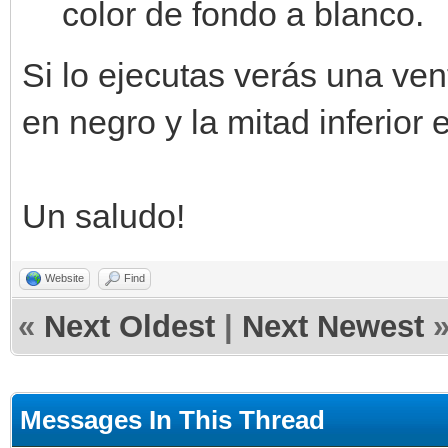
# crea ventana y bucl
color de fondo a blanco.
window = Window.creat
Si lo ejecutas verás una ven
while window.process(
en negro y la mitad inferior 
engine.set_backgrou
window.draw_frame(
Un saludo!
Website
Find
«
Next Oldest
|
Next Newest
Messages In This Thread