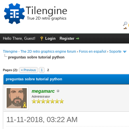
Hello There, Guest!
Login
Register
Tilengine - The 2D retro graphics engine forum
›
Foros en español
›
Soporte
preguntas sobre tutorial python
ge
Pages (2):
« Previous
1
2
preguntas sobre tutorial python
megamarc
Administrator
11-11-2018, 03:22 AM