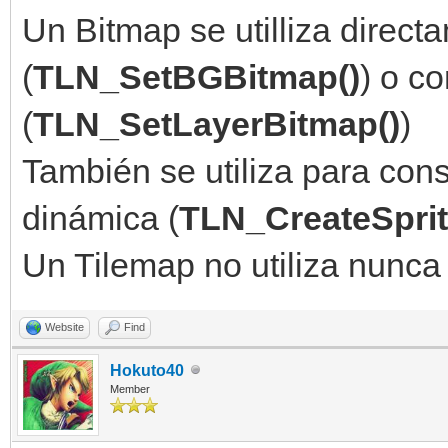
Un Bitmap se utilliza dire
(
TLN_SetBGBitmap()
) o c
(
TLN_SetLayerBitmap()
)
También se utiliza para cons
dinámica (
TLN_CreateSprit
Un Tilemap no utiliza nunca
Website
Find
Hokuto40
Member