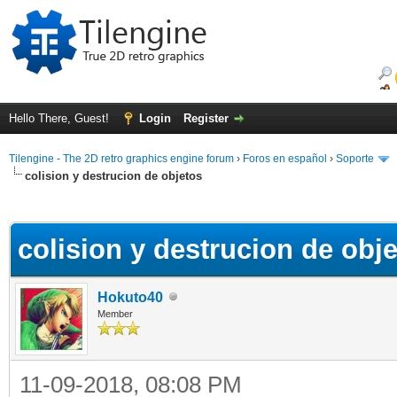
Hello There, Guest!
Login
Register
Tilengine - The 2D retro graphics engine forum
›
Foros en español
›
Soporte
colision y destrucion de objetos
ge
colision y destrucion de obj
Hokuto40
Member
11-09-2018, 08:08 PM