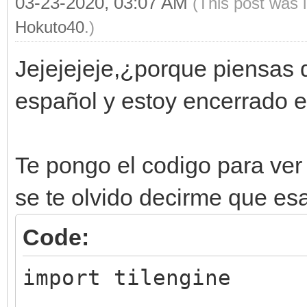
03-23-2020, 03:07 AM
(This post was 
Hokuto40
.)
Jejejejeje,¿porque piensas 
español y estoy encerrado 
Te pongo el codigo para ver
se te olvido decirme que esa
Code:
import tilengine