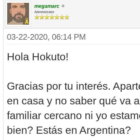
megamarc
motor.sprites[0].set_
Administrator
self.animacionPa
03-22-2020, 06:14 PM
SequencePack.fromfile
self.animacionPar
Hola Hokuto!
self.animacionPack.se
Gracias por tu interés. Apar
motor.animations[0].s
en casa y no saber qué va 
animacionParado,0)
familiar cercano ni yo esta
def update(self):
bien? Estás en Argentina?
if ventana.get_inp