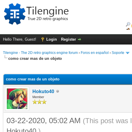
Hello There, Guest!
Login
Register
Tilengine - The 2D retro graphics engine forum
›
Foros en español
›
Soporte
como crear mas de un objeto
ge
como crear mas de un objeto
Hokuto40
Member
03-22-2020, 05:02 AM
(This post was 
Hokuto40
.)