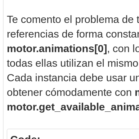
Te comento el problema de t
motor.sprites[0].set_
referencias de forma consta
self.x += 2
motor.animations[0]
, con 
motor.sprites[0]
todas ellas utilizan el mism
elif ventana.get_i
Cada instancia debe usar un
motor.sprites[0].set_
obtener cómodamente con
self.x -= 2
motor.get_available_anima
motor.sprites[0].set_