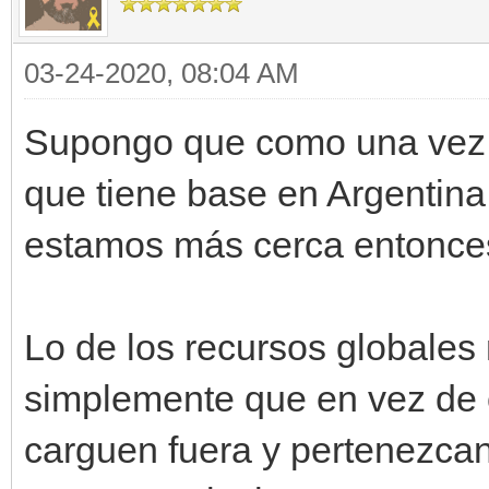
self.sprite =
engine.get_available_
03-24-2020, 08:04 AM
self.imagen =
Supongo que como una vez m
tilengine.Spriteset.f
que tiene base en Argentin
estamos más cerca entonce
engine.sprites[self.s
Lo de los recursos globales 
engine.sprites[self.s
simplemente que en vez de c
,self.y)
carguen fuera y pertenezcan 