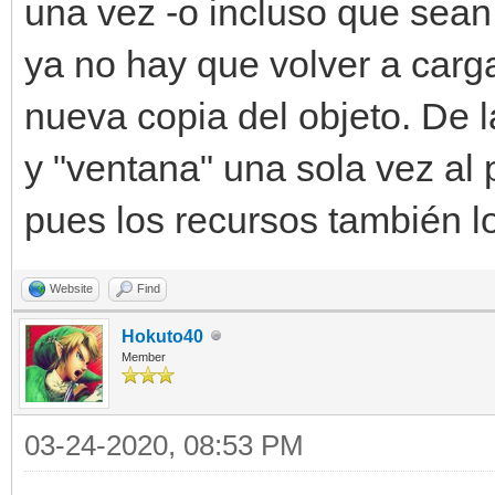
engine.sprites[self.s
una vez -o incluso que sean 
ya no hay que volver a carg
def update(self):
nueva copia del objeto. De 
pass
y "ventana" una sola vez al 
pues los recursos también lo
Jugador(60,160)
Website
Find
Jugador(160,260)
Hokuto40
Member
Jugador(260,360)
while(ventana.process
03-24-2020, 08:53 PM
ventana.draw_frame