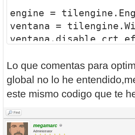
engine = tilengine.En
ventana = tilengine.W
ventana.disable_crt_e
engine.set_background
215,242))
Lo que comentas para optimi
global no lo he entendido,m
class Jugador(object)
este mismo codigo que te h
def __init__(self,x
Find
self.x = x
megamarc
self.y = y
Administrator