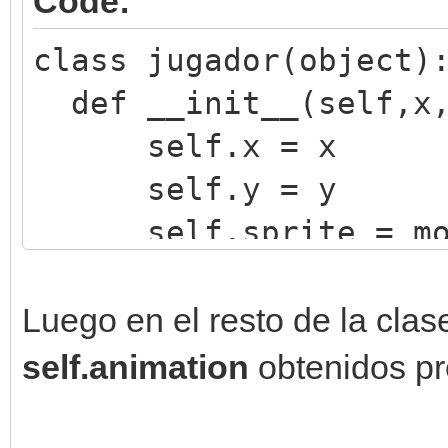
Code:
if ventana.get_inp
motor.sprites[0
class jugador(object)
def __init__(self,x,
jugador(60,160)
self.x = x
jugador(160,260)
self.y = y
jugador(260,360)
self.sprite = motor
self.animation 
motor.get_available_a
Luego en el resto de la clas
...
self.animation
obtenidos pr