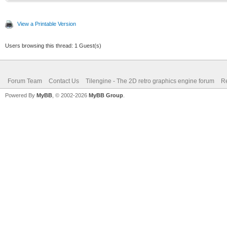
View a Printable Version
Users browsing this thread: 1 Guest(s)
Forum Team
Contact Us
Tilengine - The 2D retro graphics engine forum
Re
Powered By
MyBB
, © 2002-2026
MyBB Group
.