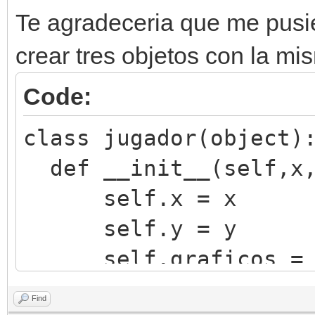
Te agradeceria que me pus
crear tres objetos con la m
Code:
class jugador(object)
def __init__(self,x,
self.x = x
self.y = y
self.graficos = Spr
motor.sprites[0].s
Find