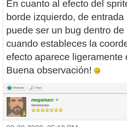
self.y)
En cuanto al efecto del spri
borde izquierdo, de entrada 
elif(ventana.get_inpu
puede ser un bug dentro de
and self.x < 608):
cuando estableces la coord
self.x += self.v
efecto aparece ligeramente
Buena observación!
engine.sprites[self.s
self.y)
Website
Find
if(ventana.get_input
megamarc
Administrator
self.y > 16):
self.y -= self.v