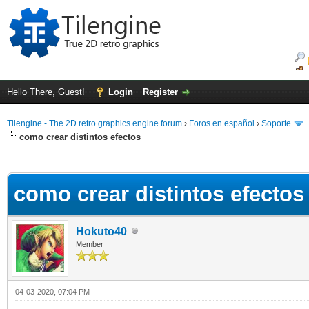
Hello There, Guest!
Login
Register
Tilengine - The 2D retro graphics engine forum
›
Foros en español
›
Soporte
como crear distintos efectos
ge
como crear distintos efectos
Hokuto40
Member
04-03-2020, 07:04 PM