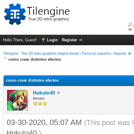
Hello There, Guest!
Login
Register
Tilengine - The 2D retro graphics engine forum
›
Foros en español
›
Soporte
como crear distintos efectos
ge
como crear distintos efectos
Hokuto40
Member
03-30-2020, 05:07 AM
(This post was 
Hokuto40
.)