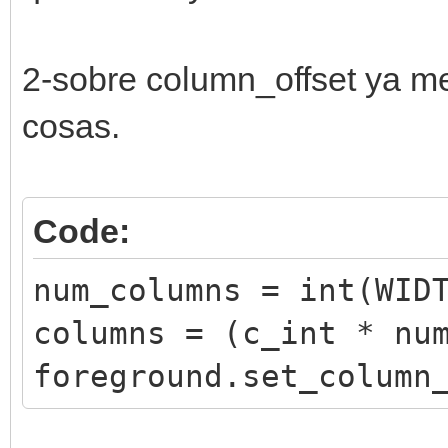
2-sobre column_offset ya 
cosas.
Code:
num_columns = int(WID
columns = (c_int * nu
foreground.set_column