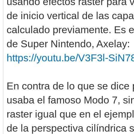
usando efectos raster para 
SKY_HEIGHT = 64
de inicio vertical de las cap
LAND_HEIGHT = HEIGHT 
calculado previamente. Es e
de Super Nintendo, Axelay:
# variables
https://youtu.be/V3F3l-SiN7
world_y = 0
En contra de lo que se dice
usaba el famoso Modo 7, sin
# load layer assets a
raster igual que en el ejemp
def setup_layer(layer
de la perspectiva cilíndrica 
tilemap = Tilemap.fro