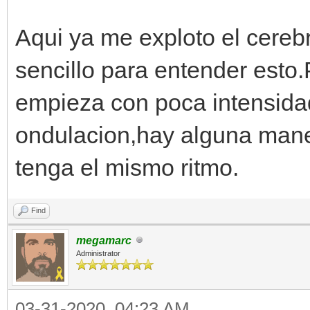
background.set_positi
x_world += 2
Aqui ya me exploto el cereb
sencillo para entender esto.
empieza con poca intensida
ondulacion,hay alguna mane
tenga el mismo ritmo.
Find
megamarc
Administrator
03-31-2020, 04:23 AM