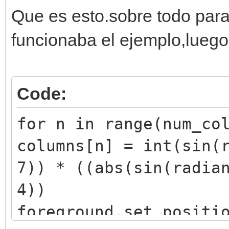
Que es esto.sobre todo para 
funcionaba el ejemplo,luego
Code:
for n in range(num_co
columns[n] = int(sin(
7)) * ((abs(sin(radia
4))
foreground.set_positi