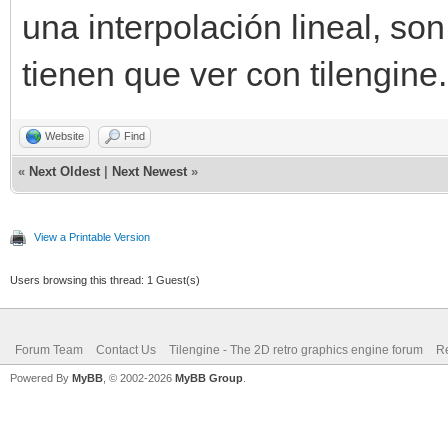
layer.setup(tilemap)
una interpolación lineal, s
engine.set_background
tienen que ver con tilengine.
Website
Find
«
Next Oldest
|
Next Newest
»
# linear interpolatio
def lerp(x, x0, x1, f
View a Printable Version
return fx0 + (fx1 - f
Users browsing this thread: 1 Guest(s)
Forum Team
Contact Us
Tilengine - The 2D retro graphics engine forum
Re
Powered By
MyBB
, © 2002-2026
MyBB Group
.
# raster effect funct