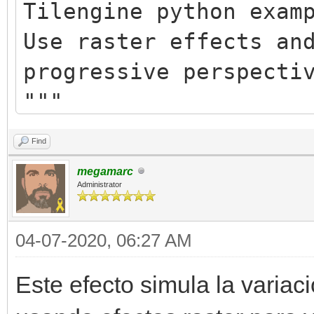
Tilengine python exam
Use raster effects an
progressive perspecti
"""
Find
from tilengine import
megamarc
from math import tan,
Administrator
04-07-2020, 06:27 AM
# helper constants
WIDTH = 360
Este efecto simula la variaci
HEIGHT = 400