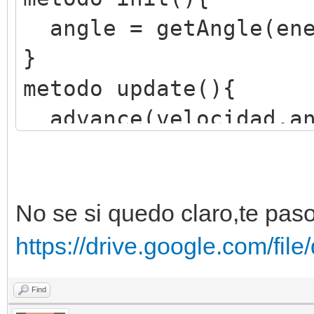
angle = getAngle(ene
}
metodo update(){
advance(velocidad,an
}
No se si quedo claro,te paso 
https://drive.google.com/fil
Find