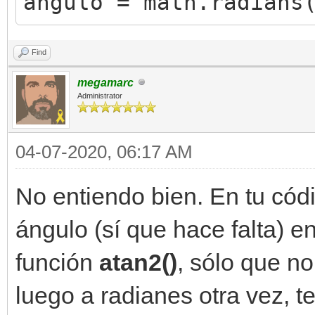
angulo = math.radians
Find
megamarc
Administrator
04-07-2020, 06:17 AM
No entiendo bien. En tu cód
ángulo (sí que hace falta) e
función
atan2()
, sólo que no
luego a radianes otra vez, t