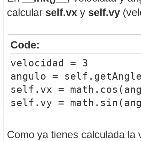
calcular
self.vx
y
self.vy
(vel
Code:
velocidad = 3
angulo = self.getAngl
self.vx = math.cos(an
self.vy = math.sin(an
Como ya tienes calculada la 