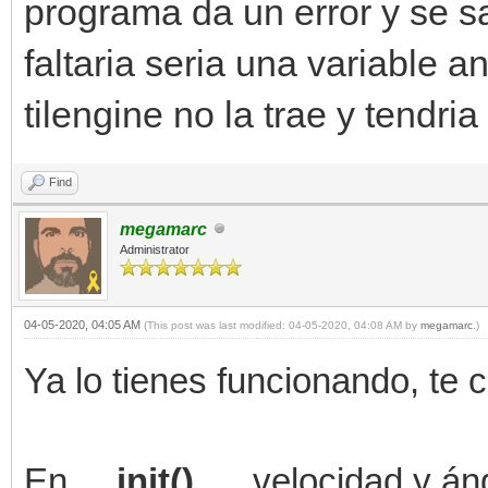
programa da un error y se s
faltaria seria una variable a
tilengine no la trae y tendri
Find
megamarc
Administrator
04-05-2020, 04:05 AM
(This post was last modified: 04-05-2020, 04:08 AM by
megamarc
.)
Ya lo tienes funcionando, te
En
__init()__
, velocidad y án