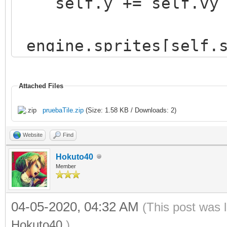
self.y += self.vy
engine.sprites[self.s
(self.x),int(self.y))
Attached Files
pruebaTile.zip
(Size: 1.58 KB / Downloads: 2)
Website
Find
Hokuto40
Member
04-05-2020, 04:32 AM
(This post was 
Hokuto40
.)