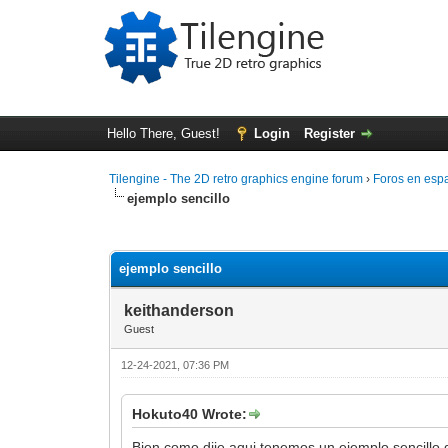
Hello There, Guest!
Login
Register
Tilengine - The 2D retro graphics engine forum
›
Foros en esp
ejemplo sencillo
0 Vote(s) - 0 Average
1
2
3
4
5
ejemplo sencillo
keithanderson
Guest
12-24-2021, 07:36 PM
Hokuto40 Wrote:
Bien,como dije aqui tenemos un ejemplo sencillo d