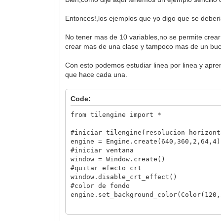
Entonces!,los ejemplos que yo digo que se deberia
No tener mas de 10 variables,no se permite crea
crear mas de una clase y tampoco mas de un bucle 
Con esto podemos estudiar linea por linea y apre
que hace cada una.
Code:
from tilengine import *
#iniciar tilengine(resolucion horizont
engine = Engine.create(640,360,2,64,4)
#iniciar ventana
window = Window.create()
#quitar efecto crt
window.disable_crt_effect()
#color de fondo
engine.set_background_color(Color(120,
#cargar fondo de tilemap