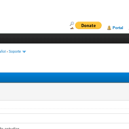
Portal
añol
›
Soporte
e estudiar.