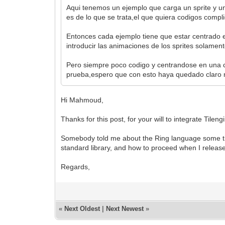
tilemap = Tilemap.fromfile("layer_fore
Aqui tenemos un ejemplo que carga un sprite y u
fondo = Tilemap.fromfile("layer_backgr
es de lo que se trata,el que quiera codigos com
#mostrar fondo en una capa
engine.layers[0].setup(tilemap)
Entonces cada ejemplo tiene que estar centrado 
engine.layers[1].setup(fondo)
introducir las animaciones de los sprites solament
#cargamos los sprites
spriteset = Spriteset.fromfile("hero")
#mostramos el sprite
Pero siempre poco codigo y centrandose en una c
engine.sprites[0].setup(spriteset)
prueba,espero que con esto haya quedado claro m
#colocamos el sprite en una posicion d
engine.sprites[0].set_position(60,156)
Hi Mahmoud,
mover_fondo = 0
#bucle principal
Thanks for this post, for your will to integrate Tile
while window.process():
#mover fondo con teclado
Somebody told me about the Ring language some tim
if window.get_input(Input.RIGHT):
standard library, and how to proceed when I releas
engine.layers[0].set_position(mo
engine.layers[1].set_position(mov
Regards,
mover_fondo += 2
elif window.get_input(Input.LEFT):
engine.layers[0].set_position(mo
engine.layers[1].set_position(mov
mover_fondo -= 2
«
Next Oldest
|
Next Newest
»