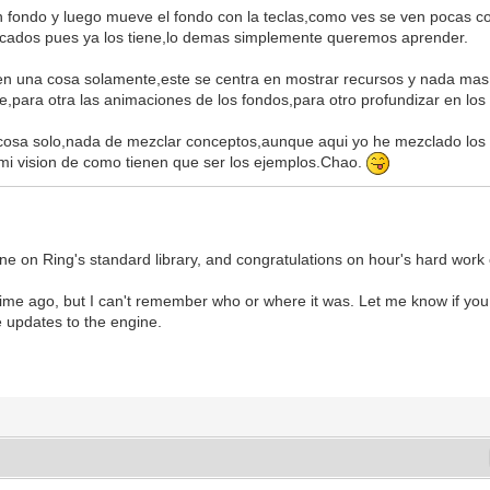
ground.tmx")
n fondo y luego mueve el fondo con la teclas,como ves se ven pocas 
ound.tmx")
plicados pues ya los tiene,lo demas simplemente queremos aprender.
en una cosa solamente,este se centra en mostrar recursos y nada ma
e,para otra las animaciones de los fondos,para otro profundizar en los i
osa solo,nada de mezclar conceptos,aunque aqui yo he mezclado los i
i vision de como tienen que ser los ejemplos.Chao.
e la pantalla
ngine on Ring's standard library, and congratulations on hour's hard work 
e ago, but I can't remember who or where it was. Let me know if you 
e updates to the engine.
ver_fondo,0)
er_fondo/2,0)
ver_fondo,0)
er_fondo/2,0)