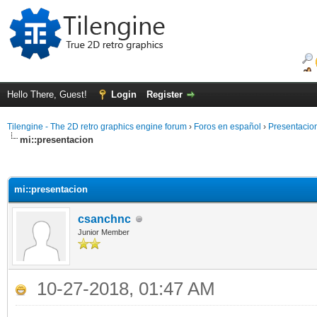
Hello There, Guest!
Login
Register
Tilengine - The 2D retro graphics engine forum
›
Foros en español
›
Presentacio
mi::presentacion
ge
mi::presentacion
csanchnc
Junior Member
10-27-2018, 01:47 AM