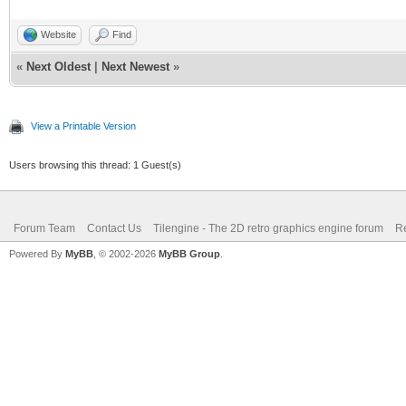
Website
Find
«
Next Oldest
|
Next Newest
»
View a Printable Version
Users browsing this thread: 1 Guest(s)
Forum Team
Contact Us
Tilengine - The 2D retro graphics engine forum
Re
Powered By
MyBB
, © 2002-2026
MyBB Group
.