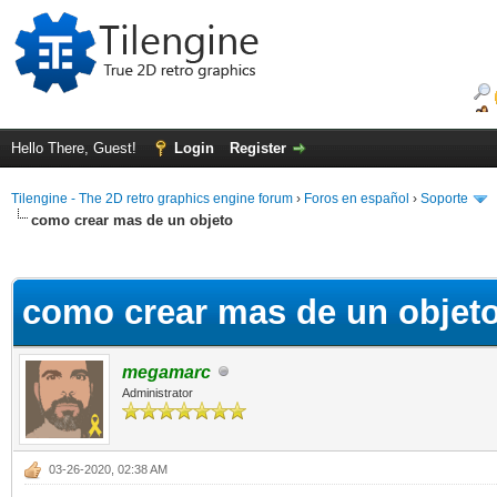
Hello There, Guest!
Login
Register
Tilengine - The 2D retro graphics engine forum
›
Foros en español
›
Soporte
como crear mas de un objeto
ge
como crear mas de un objet
megamarc
Administrator
03-26-2020, 02:38 AM