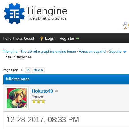
Hello There, Guest!
Login
Register
Tilengine - The 2D retro graphics engine forum
›
Foros en español
›
Soporte
felicitaciones
ge
Pages (2):
1
2
Next »
felicitaciones
Hokuto40
Member
12-28-2017, 08:33 PM