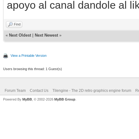
apoyo al canal dandole al li
Find
«
Next Oldest
|
Next Newest
»
View a Printable Version
Users browsing this thread: 1 Guest(s)
Forum Team
Contact Us
Tilengine - The 2D retro graphics engine forum
Re
Powered By
MyBB
, © 2002-2026
MyBB Group
.