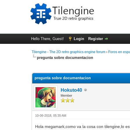
Hello There, Guest!
Login
Register
Tilengine - The 2D retro graphics engine forum
›
Foros en esp
pregunta sobre documentacion
0 Vote(s) - 0 Average
1
2
3
4
5
pregunta sobre documentacion
Hokuto40
Member
10-06-2018, 05:35 AM
Hola megamark,como va la cosa con tilengine,lo est