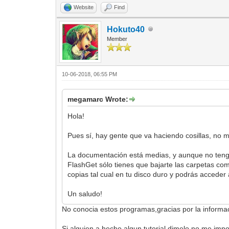
Website
Find
Hokuto40
Member
10-06-2018, 06:55 PM
megamarc Wrote:
Hola!
Pues sí, hay gente que va haciendo cosillas, no m
La documentación está medias, y aunque no tengo
FlashGet sólo tienes que bajarte las carpetas co
copias tal cual en tu disco duro y podrás acceder
Un saludo!
No conocia estos programas,gracias por la informa
Si alguien a hecho algun tutorial,dimelo,no me impo