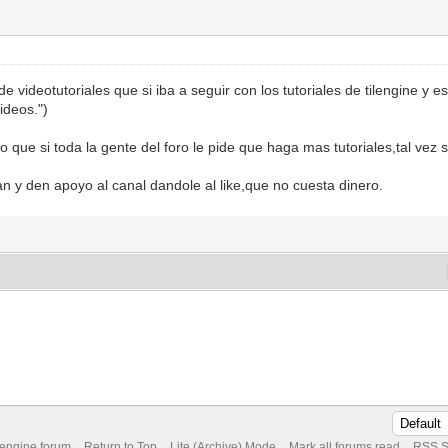
 videotutoriales que si iba a seguir con los tutoriales de tilengine y e
ideos. ")
 que si toda la gente del foro le pide que haga mas tutoriales,tal vez s
an y den apoyo al canal dandole al like,que no cuesta dinero.
 engine forum
Return to Top
Lite (Archive) Mode
Mark all forums read
RSS S