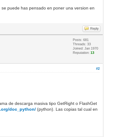
no se puede has pensado en poner una version en
Reply
Posts: 681
Threads: 33
Joined: Jan 1970
Reputation:
13
#2
rama de descarga masiva tipo GetRight o FlashGet
e.org/doc_python/
(python). Las copias tal cual en