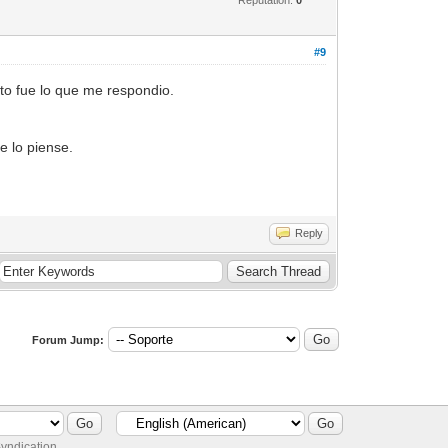
#9
sto fue lo que me respondio.
e lo piense.
Reply
Forum Jump:
yndication