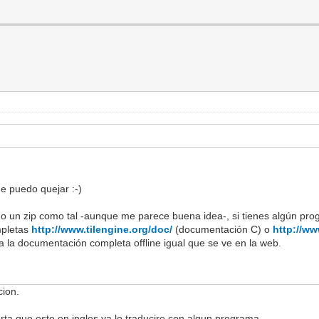
e puedo quejar :-)
 un zip como tal -aunque me parece buena idea-, si tienes algún pro
mpletas
http://www.tilengine.org/doc/
(documentación C) o
http://ww
 a la documentación completa offline igual que se ve en la web.
cion.
rta que este en ingles,ya lo traducire con algun programa