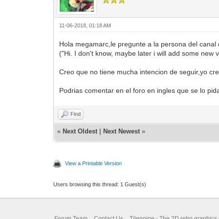
11-06-2018, 01:18 AM
Hola megamarc,le pregunte a la persona del canal de
("Hi. I don't know, maybe later i will add some new v
Creo que no tiene mucha intencion de seguir,yo creo
Podrias comentar en el foro en ingles que se lo pid
Find
«
Next Oldest
|
Next Newest
»
View a Printable Version
Users browsing this thread: 1 Guest(s)
Forum Team
Contact Us
Tilengine - The 2D retro graphics