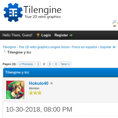
Hello There, Guest!
Login
Register
Tilengine - The 2D retro graphics engine forum
›
Foros en español
›
Soporte
Tilengine y tcc
ge
Pages (4):
« Previous
1
2
3
4
Next »
Tilengine y tcc
Hokuto40
Member
10-30-2018, 08:00 PM