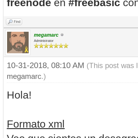
freenode
en
#freebasic
con
Find
megamarc
Administrator
10-31-2018, 08:10 AM
(This post was 
megamarc
.)
Hola!
Formato xml