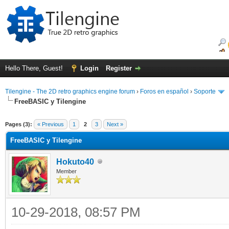
Hello There, Guest!
Login
Register
Tilengine - The 2D retro graphics engine forum
›
Foros en español
›
Soporte
FreeBASIC y Tilengine
ge
Pages (3):
« Previous
1
2
3
Next »
FreeBASIC y Tilengine
Hokuto40
Member
10-29-2018, 08:57 PM