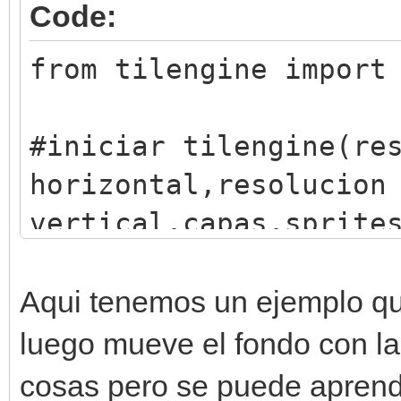
Code:
from tilengine import
#iniciar tilengine(re
horizontal,resolucion
vertical,capas,sprite
engine = Engine.creat
#iniciar ventana
Aqui tenemos un ejemplo que
window = Window.creat
luego mueve el fondo con l
#quitar efecto crt
cosas pero se puede aprende