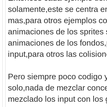
#cargar fondo de tile
solamente,este se centra e
tilemap =
mas,para otros ejemplos co
Tilemap.fromfile("lay
animaciones de los sprites 
fondo =
animaciones de los fondos,p
Tilemap.fromfile("lay
#mostrar fondo en una
input,para otros las colision
engine.layers[0].setu
engine.layers[1].setu
Pero siempre poco codigo 
#cargamos los sprites
solo,nada de mezclar conc
spriteset = Spriteset
mezclado los input con los 
#mostramos el sprite