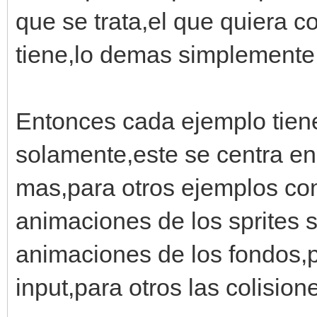
window.disable_crt_ef
que se trata,el que quiera 
#color de fondo
tiene,lo demas simplemente
engine.set_background
Entonces cada ejemplo tien
#cargar fondo de tile
solamente,este se centra en
tilemap =
mas,para otros ejemplos com
Tilemap.fromfile("lay
animaciones de los sprites 
fondo = Tilemap.fromf
animaciones de los fondos,p
#mostrar fondo en una
engine.layers[0].setu
input,para otros las colisione
engine.layers[1].setu