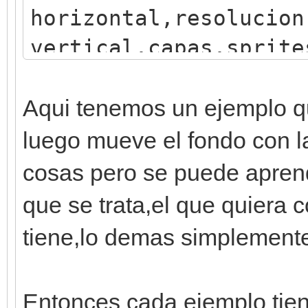
horizontal,resolucion
vertical,capas,sprite
engine = Engine.creat
#iniciar ventana
Aqui tenemos un ejemplo qu
window = Window.creat
luego mueve el fondo con l
#quitar efecto crt
cosas pero se puede aprend
window.disable_crt_ef
que se trata,el que quiera 
#color de fondo
tiene,lo demas simplement
engine.set_background
Entonces cada ejemplo tien