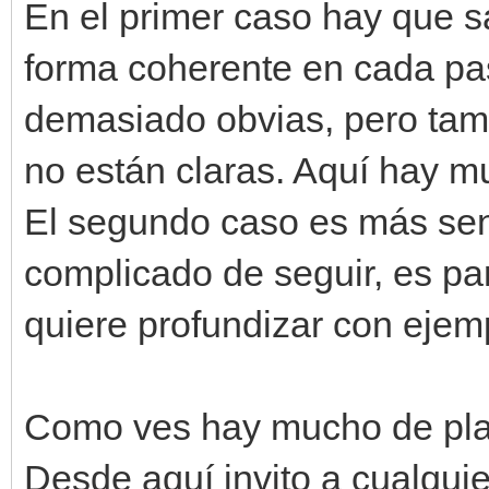
engine.layers[0].set_
En el primer caso hay que sa
forma coherente en cada pas
engine.layers[1].set_
demasiado obvias, pero ta
mover_fondo -= 
no están claras. Aquí hay m
El segundo caso es más sen
complicado de seguir, es pa
quiere profundizar con eje
Como ves hay mucho de plani
Desde aquí invito a cualquie