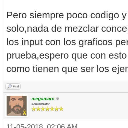
#cargamos los sprites
Pero siempre poco codigo y
spriteset = Spriteset
solo,nada de mezclar conce
#mostramos el sprite
los input con los graficos p
engine.sprites[0].set
prueba,espero que con esto
#colocamos el sprite 
como tienen que ser los ej
pantalla
engine.sprites[0].set
Find
megamarc
Administrator
mover_fondo = 0
#bucle principal
11-05-2018, 02:06 AM