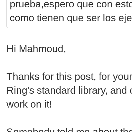
prueba,espero que con esto
engine.sprites[0].set
como tienen que ser los e
#colocamos el sprite 
pantalla
engine.sprites[0].set
Hi Mahmoud,
mover_fondo = 0
Thanks for this post, for your
#bucle principal
Ring's standard library, and
while window.process(
work on it!
#mover fondo con t
if window.get_input
Somebody told me about th