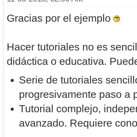
while window.process(
Gracias por el ejemplo
#mover fondo con te
if window.get_input(
Hacer tutoriales no es sencil
engine.layers[0].set_
didáctica o educativa. Puedes
Serie de tutoriales senci
engine.layers[1].set_
progresivamente paso a 
mover_fondo +
Tutorial complejo, indepe
elif window.get_inpu
avanzado. Requiere cono