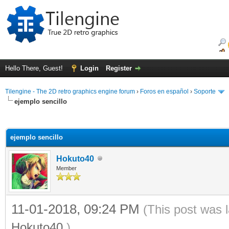
Hello There, Guest!
Login
Register
Tilengine - The 2D retro graphics engine forum
›
Foros en español
›
Soporte
ejemplo sencillo
ge
ejemplo sencillo
Hokuto40
Member
11-01-2018, 09:24 PM
(This post was 
Hokuto40
.)