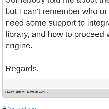
but I can't remember who or
engine.layers[0].set
need some support to integr
library, and how to proceed 
engine.layers[1].set
engine.
mover_fondo +
elif window.get_inp
Regards,
engine.layers[0].set
«
Next Oldest
|
Next Newest
»
engine.layers[1].set
mover_fondo -=
View a Printable Version