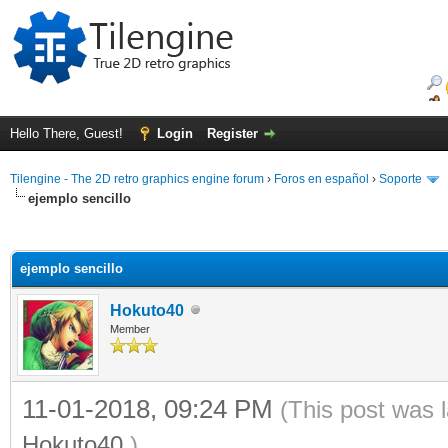
Hello There, Guest!
Login
Register
Tilengine - The 2D retro graphics engine forum
›
Foros en español
›
Soporte
ejemplo sencillo
ge
ejemplo sencillo
Hokuto40
Member
11-01-2018, 09:24 PM
(This post was 
Hokuto40
.)