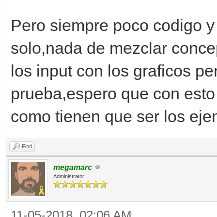
#cargamos los sprites
Pero siempre poco codigo y
spriteset = Spriteset
solo,nada de mezclar conce
#mostramos el sprite
los input con los graficos p
engine.sprites[0].set
prueba,espero que con esto
#colocamos el sprite 
como tienen que ser los ej
pantalla
engine.sprites[0].set
Find
megamarc
Administrator
mover_fondo = 0
#bucle principal
11-05-2018, 02:06 AM