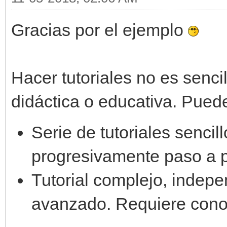
while window.process(
Gracias por el ejemplo
#mover fondo con te
if window.get_input(
Hacer tutoriales no es sencil
engine.layers[0].set_
didáctica o educativa. Puedes
Serie de tutoriales senci
engine.layers[1].set_
progresivamente paso a 
mover_fondo +
Tutorial complejo, indepe
elif window.get_inpu
avanzado. Requiere cono