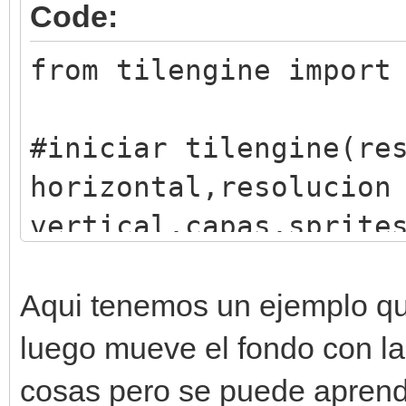
Code:
from tilengine import
#iniciar tilengine(re
horizontal,resolucion
vertical,capas,sprite
engine = Engine.creat
#iniciar ventana
Aqui tenemos un ejemplo que
window = Window.creat
luego mueve el fondo con l
#quitar efecto crt
cosas pero se puede aprende