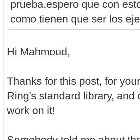
prueba,espero que con esto
engine.sprites[0].set
como tienen que ser los e
#colocamos el sprite 
pantalla
engine.sprites[0].set
Hi Mahmoud,
mover_fondo = 0
Thanks for this post, for your
#bucle principal
Ring's standard library, and
while window.process(
work on it!
#mover fondo con t
if window.get_input
Somebody told me about th