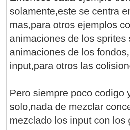
#cargar fondo de tile
solamente,este se centra e
tilemap =
mas,para otros ejemplos co
Tilemap.fromfile("lay
animaciones de los sprites 
fondo =
animaciones de los fondos,p
Tilemap.fromfile("lay
#mostrar fondo en una
input,para otros las colision
engine.layers[0].setu
engine.layers[1].setu
Pero siempre poco codigo 
#cargamos los sprites
solo,nada de mezclar conc
spriteset = Spriteset
mezclado los input con los 
#mostramos el sprite