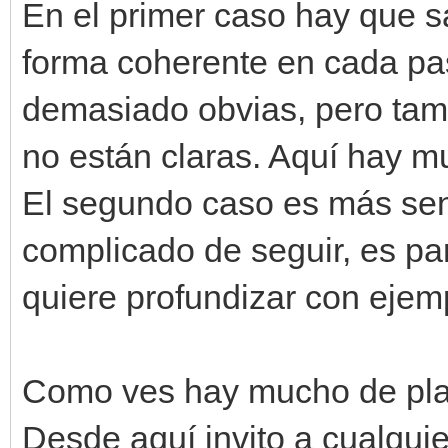
engine.layers[0].set_
En el primer caso hay que sa
forma coherente en cada pas
engine.layers[1].set_
demasiado obvias, pero ta
mover_fondo -= 
no están claras. Aquí hay m
El segundo caso es más sen
complicado de seguir, es pa
quiere profundizar con eje
Como ves hay mucho de plani
Desde aquí invito a cualquie