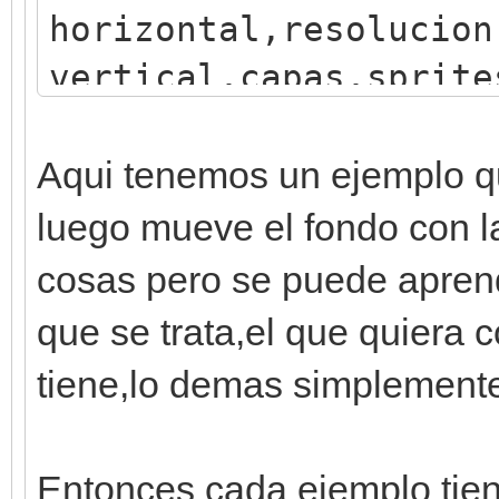
horizontal,resolucion
vertical,capas,sprite
engine = Engine.creat
#iniciar ventana
Aqui tenemos un ejemplo qu
window = Window.creat
luego mueve el fondo con l
#quitar efecto crt
cosas pero se puede aprend
window.disable_crt_ef
que se trata,el que quiera 
#color de fondo
tiene,lo demas simplement
engine.set_background
Entonces cada ejemplo tien