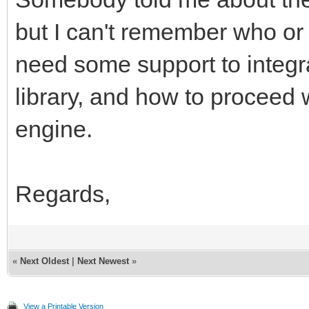
but I can't remember who or
engine.layers[0].set
need some support to integr
library, and how to proceed 
engine.layers[1].set
engine.
mover_fondo +
elif window.get_inp
Regards,
engine.layers[0].set
«
Next Oldest
|
Next Newest
»
engine.layers[1].set
mover_fondo -=
View a Printable Version