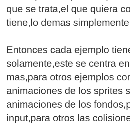
window.disable_crt_ef
que se trata,el que quiera 
#color de fondo
tiene,lo demas simplemente
engine.set_background
Entonces cada ejemplo tien
#cargar fondo de tile
solamente,este se centra en
tilemap =
mas,para otros ejemplos com
Tilemap.fromfile("lay
animaciones de los sprites 
fondo = Tilemap.fromf
animaciones de los fondos,p
#mostrar fondo en una
engine.layers[0].setu
input,para otros las colisione
engine.layers[1].setu