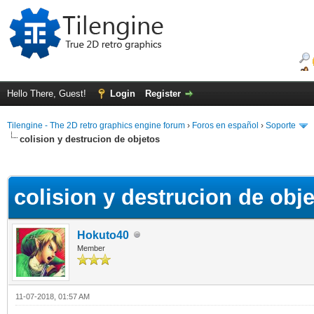
Hello There, Guest!
Login
Register
Tilengine - The 2D retro graphics engine forum
›
Foros en español
›
Soporte
colision y destrucion de objetos
ge
colision y destrucion de obj
Hokuto40
Member
11-07-2018, 01:57 AM