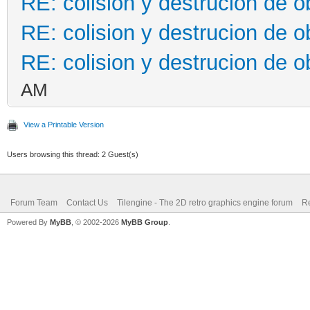
motor.sprites[0
RE: colision y destrucion de o
elif ventana.get_i
RE: colision y destrucion de o
RE: colision y destrucion de o
AM
motor.sprites[0].set_
self.x -= 
View a Printable Version
Users browsing this thread: 2 Guest(s)
motor.sprites[0].set_
Forum Team
Contact Us
Tilengine - The 2D retro graphics engine forum
Re
#destruir sprit
Powered By
MyBB
, © 2002-2026
MyBB Group
.
if ventana.get_inp
motor.sprites[0