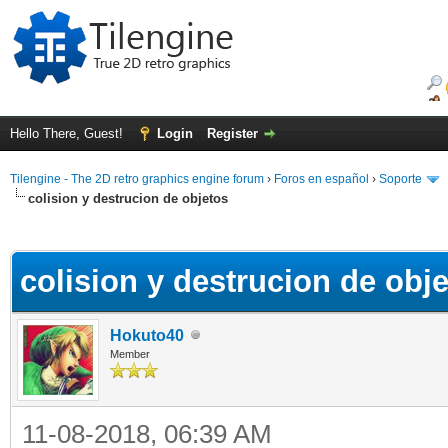
Hello There, Guest!
Login
Register
Tilengine - The 2D retro graphics engine forum
›
Foros en español
›
Soporte
colision y destrucion de objetos
ge
colision y destrucion de obj
Hokuto40
Member
11-08-2018, 06:39 AM