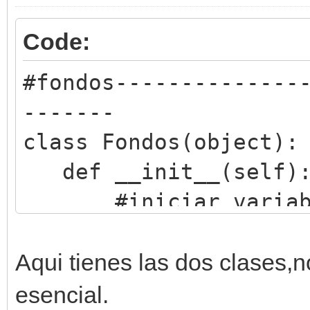
Code:
#fondos--------------
-------
class Fondos(object):
def __init__(self)
#iniciar variables
self.fondo =
Tilemap.fromfile("lay
Aqui tienes las dos clases,n
self.fondo2 =
esencial.