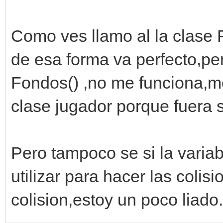
Tilemap.fromfile("lay
motor.layers[0].se
Como ves llamo al la clase 
motor.layers[1].se
de esa forma va perfecto,pe
#personaje-----------
Fondos() ,no me funciona,me
--------
clase jugador porque fuera s
class jugador(object)
def __init__(self)
Pero tampoco se si la varia
#iniciar variables
utilizar para hacer las colis
self.x = 60
colision,estoy un poco liado.
self.y = 186
self.graficos 