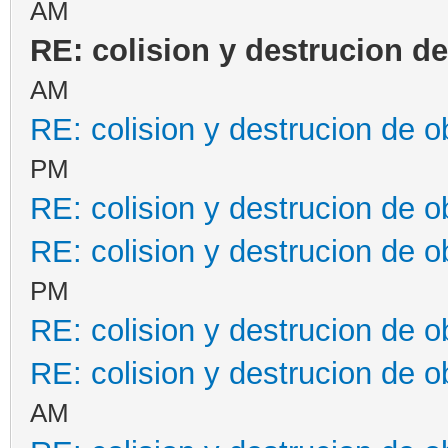
AM
.animacionParado,0)
RE: colision y destrucion de
#llamamos a la cl
AM
Fondos()
RE: colision y destrucion de o
def update(self):
PM
#mover objeto
RE: colision y destrucion de o
if ventana.get_inp
RE: colision y destrucion de o
PM
motor.sprites[0].set_
RE: colision y destrucion de o
self.x += 
RE: colision y destrucion de o
#cambiar de la
AM