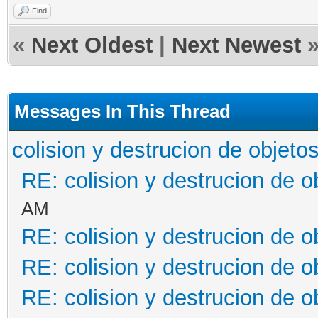
Find
Spriteset.fromfile("h
«
Next Oldest
|
Next Newest
motor.sprites[0].s
Messages In This Thread
motor.sprites[0].set_
colision y destrucion de objeto
self.animacionPa
RE: colision y destrucion de o
SequencePack.fromfile
AM
self.animacionPa
RE: colision y destrucion de o
self.animacionPack.se
RE: colision y destrucion de o
RE: colision y destrucion de o
motor.animations[0].s