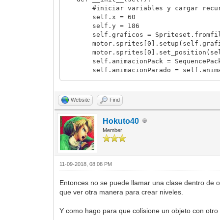
#iniciar variables y cargar recur
self.x = 60
self.y = 186
self.graficos = Spriteset.fromfil
motor.sprites[0].setup(self.grafi
motor.sprites[0].set_position(self
self.animacionPack = SequencePack.
self.animacionParado = self.animaci
motor.animations[0].set_sprite_anim
def update(self):
Website
Find
#mover objeto
if ventana.get_input(Input.RIGHT
Hokuto40
motor.sprites[0].set_position(s
Member
self.x += 2
#cambiar de lado imagen
motor.sprites[0].set_flags(0
elif ventana.get_input(Input.LEF
11-09-2018, 08:08 PM
motor.sprites[0].set_position(s
self.x -= 2
Entonces no se puede llamar una clase dentro de otr
motor.sprites[0].set_flags(Fla
que ver otra manera para crear niveles.
#destruir sprite
if ventana.get_input(Input.BUTTON
Y como hago para que colisione un objeto con otr
motor.sprites[0].disable()