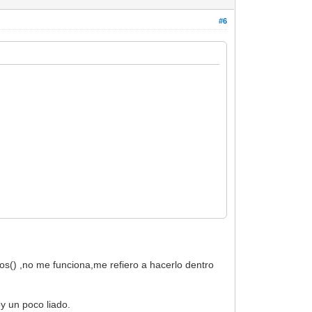
#6
os() ,no me funciona,me refiero a hacerlo dentro
oy un poco liado.