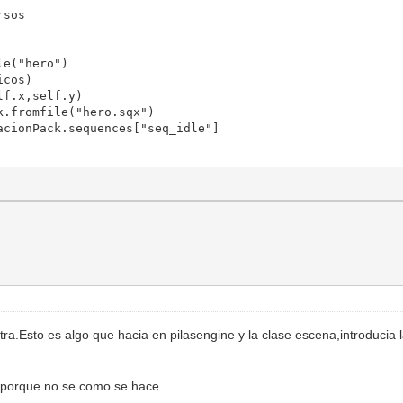
sos
e("hero")
cos)
.x,self.y)
fromfile("hero.sqx")
onPack.sequences["seq_idle"]
ation(0,self.animacionParado,0)
):
elf.x,self.y)
)
T):
elf.x,self.y)
a.Esto es algo que hacia en pilasengine y la clase escena,introducia l
gs.FLIPX)
1):
o porque no se como se hace.