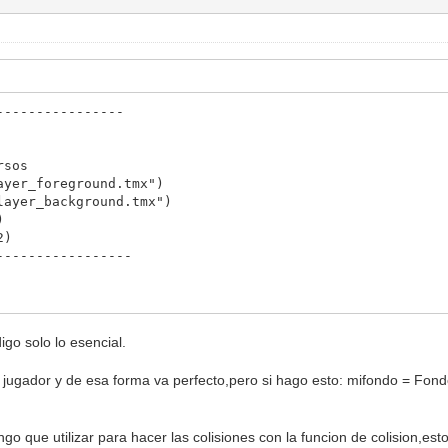
----------------
sos
er_foreground.tmx")
yer_background.tmx")
)
2)
-----------------
sos
igo solo lo esencial.
e("hero")
 jugador y de esa forma va perfecto,pero si hago esto: mifondo = Fond
cos)
.x,self.y)
fromfile("hero.sqx")
onPack.sequences["seq_idle"]
go que utilizar para hacer las colisiones con la funcion de colision,est