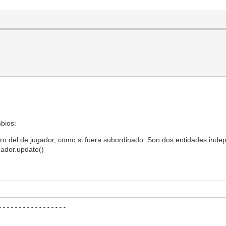
ation(0,self.animacionParado,0)
):
elf.x,self.y)
)
T):
elf.x,self.y)
gs.FLIPX)
bios:
1):
ntro del de jugador, como si fuera subordinado. Son dos entidades ind
gador.update()
-----------------