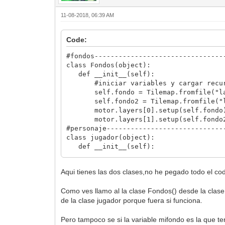
11-08-2018, 06:39 AM
Code:
#fondos--------------------------------
class Fondos(object):
def __init__(self):
#iniciar variables y cargar recur
self.fondo = Tilemap.fromfile("lay
self.fondo2 = Tilemap.fromfile("la
motor.layers[0].setup(self.fondo
motor.layers[1].setup(self.fondo
#personaje-----------------------------
class jugador(object):
def __init__(self):
#iniciar variables y cargar recur
self.x = 60
Aqui tienes las dos clases,no he pegado todo el cod
self.y = 186
self.graficos = Spriteset.fromfil
Como ves llamo al la clase Fondos() desde la clase
motor.sprites[0].setup(self.grafi
de la clase jugador porque fuera si funciona.
motor.sprites[0].set_position(self
self.animacionPack = SequencePack.
self.animacionParado = self.animaci
Pero tampoco se si la variable mifondo es la que ten