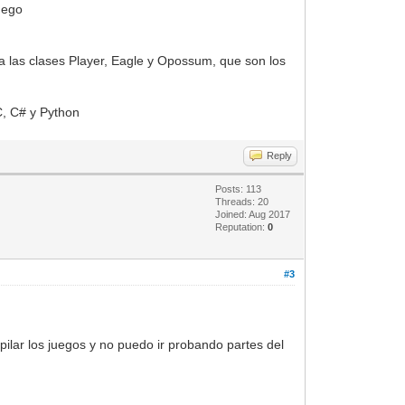
juego
ra las clases Player, Eagle y Opossum, que son los
C, C# y Python
Reply
Posts: 113
Threads: 20
Joined: Aug 2017
Reputation:
0
#3
ilar los juegos y no puedo ir probando partes del