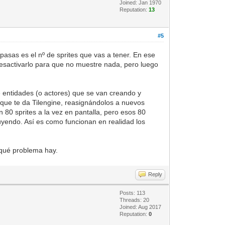
Joined: Jan 1970
Reputation:
13
#5
pasas es el nº de sprites que vas a tener. En ese
esactivarlo para que no muestre nada, pero luego
de entidades (o actores) que se van creando y
s que te da Tilengine, reasignándolos a nuevos
n 80 sprites a la vez en pantalla, pero esos 80
uyendo. Así es como funcionan en realidad los
r qué problema hay.
Reply
Posts: 113
Threads: 20
Joined: Aug 2017
Reputation:
0