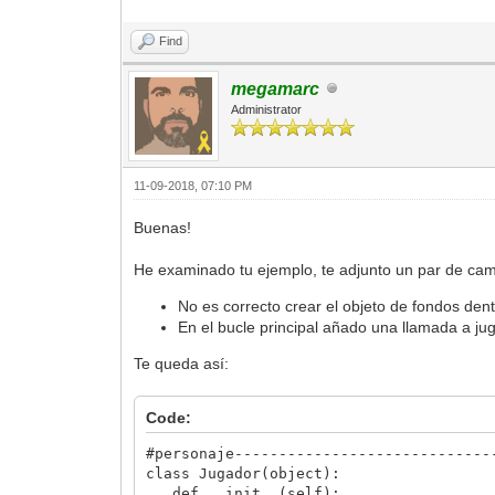
motor.animations[0].set_sprite_anim
#llamamos a la clase fondo
Find
Fondos()
def update(self):
#mover objeto
megamarc
if ventana.get_input(Input.RIGHT
Administrator
motor.sprites[0].set_position(s
self.x += 2
#cambiar de lado imagen
motor.sprites[0].set_flags(0
11-09-2018, 07:10 PM
elif ventana.get_input(Input.LEF
motor.sprites[0].set_position(s
Buenas!
self.x -= 2
motor.sprites[0].set_flags(Fla
He examinado tu ejemplo, te adjunto un par de cam
#destruir sprite
if ventana.get_input(Input.BUTTON
No es correcto crear el objeto de fondos de
motor.sprites[0].disable()
En el bucle principal añado una llamada a ju
Te queda así:
Code:
#personaje-----------------------------
class Jugador(object):
def __init__(self):