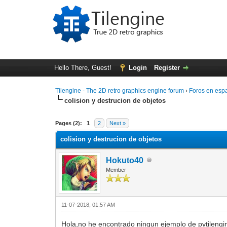
Hello There, Guest!
Login
Register
Tilengine - The 2D retro graphics engine forum
›
Foros en esp
colision y destrucion de objetos
0 Vote(s) - 0 Average
1
2
3
4
5
Pages (2):
1
2
Next »
colision y destrucion de objetos
Hokuto40
Member
11-07-2018, 01:57 AM
Hola,no he encontrado ningun ejemplo de pytilengi