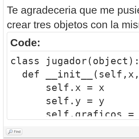
Te agradeceria que me pus
crear tres objetos con la m
Code:
class jugador(object)
def __init__(self,x,
self.x = x
self.y = y
self.graficos = Spr
motor.sprites[0].s
Find