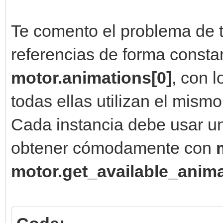
Te comento el problema de t
motor.sprites[0].set_
referencias de forma consta
self.x += 2
motor.animations[0]
, con 
motor.sprites[0]
todas ellas utilizan el mism
elif ventana.get_i
Cada instancia debe usar un
motor.sprites[0].set_
obtener cómodamente con
self.x -= 2
motor.get_available_anima
motor.sprites[0].set_