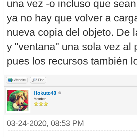
engine.sprites[self.s
una vez -o incluso que sean 
ya no hay que volver a carg
def update(self):
nueva copia del objeto. De 
pass
y "ventana" una sola vez al 
pues los recursos también lo
Jugador(60,160)
Website
Find
Jugador(160,260)
Hokuto40
Member
Jugador(260,360)
while(ventana.process
03-24-2020, 08:53 PM
ventana.draw_frame