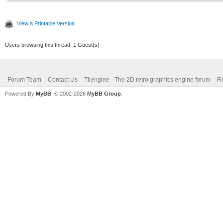
View a Printable Version
Users browsing this thread: 1 Guest(s)
Forum Team
Contact Us
Tilengine - The 2D retro graphics engine forum
Re
Powered By
MyBB
, © 2002-2026
MyBB Group
.