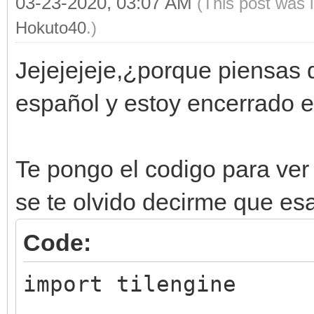
03-23-2020, 03:07 AM
(This post was 
Hokuto40
.)
Jejejejeje,¿porque piensas 
español y estoy encerrado 
Te pongo el codigo para ver
se te olvido decirme que esa
Code:
import tilengine