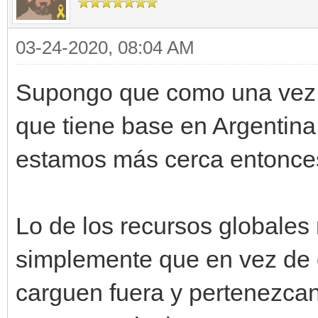
self.sprite =
engine.get_available_
03-24-2020, 08:04 AM
self.imagen =
Supongo que como una vez m
tilengine.Spriteset.f
que tiene base en Argentin
estamos más cerca entonce
engine.sprites[self.s
Lo de los recursos globales 
engine.sprites[self.s
simplemente que en vez de c
,self.y)
carguen fuera y pertenezcan 