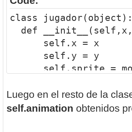
Code:
if ventana.get_inp
motor.sprites[0
class jugador(object)
def __init__(self,x,
jugador(60,160)
self.x = x
jugador(160,260)
self.y = y
jugador(260,360)
self.sprite = motor
self.animation 
motor.get_available_a
Luego en el resto de la clas
...
self.animation
obtenidos pr