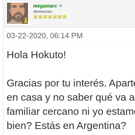
megamarc
motor.sprites[0].set_
Administrator
self.animacionPa
03-22-2020, 06:14 PM
SequencePack.fromfile
self.animacionPar
Hola Hokuto!
self.animacionPack.se
Gracias por tu interés. Apar
motor.animations[0].s
en casa y no saber qué va 
animacionParado,0)
familiar cercano ni yo esta
def update(self):
bien? Estás en Argentina?
if ventana.get_inp