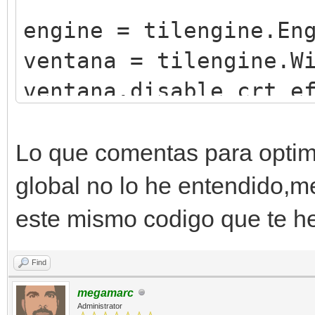
engine = tilengine.En
ventana = tilengine.W
ventana.disable_crt_e
engine.set_background
215,242))
Lo que comentas para optimi
global no lo he entendido,m
class Jugador(object)
este mismo codigo que te h
def __init__(self,x
Find
self.x = x
megamarc
self.y = y
Administrator