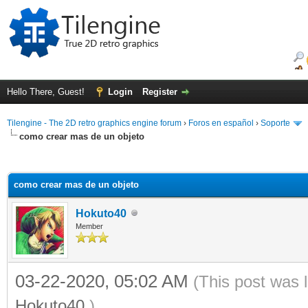
Hello There, Guest!
Login
Register
Tilengine - The 2D retro graphics engine forum
›
Foros en español
›
Soporte
como crear mas de un objeto
ge
como crear mas de un objeto
Hokuto40
Member
03-22-2020, 05:02 AM
(This post was 
Hokuto40
.)