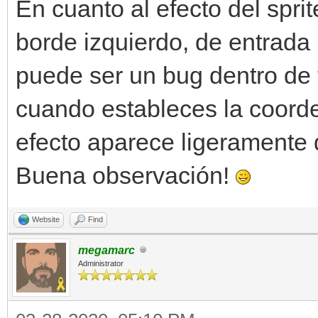
self.y)
En cuanto al efecto del spri
borde izquierdo, de entrada 
elif(ventana.get_inpu
puede ser un bug dentro de
and self.x < 608):
cuando estableces la coord
self.x += self.v
efecto aparece ligeramente
Buena observación!
engine.sprites[self.s
self.y)
Website
Find
if(ventana.get_input
megamarc
Administrator
self.y > 16):
self.y -= self.v