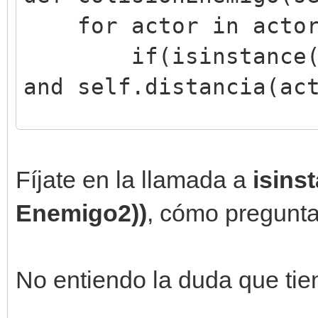
for actor in actor
if(isinstance(acto
and self.distancia(ac
engine.sprites[actor.
else:
Fíjate en la llamada a
isins
Enemigo2))
, cómo pregunta 
engine.sprites[actor.
No entiendo la duda que tie