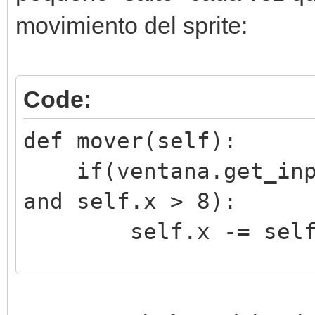
movimiento del sprite:
Code:
def mover(self):
if(ventana.get_inpu
and self.x > 8):
self.x -= self.v
engine.sprites[self.s