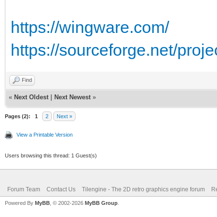
https://wingware.com/
https://sourceforge.net/proje
Find
«
Next Oldest
|
Next Newest
»
Pages (2):
1
2
Next »
View a Printable Version
Users browsing this thread: 1 Guest(s)
Forum Team
Contact Us
Tilengine - The 2D retro graphics engine forum
Re
Powered By
MyBB
, © 2002-2026
MyBB Group
.