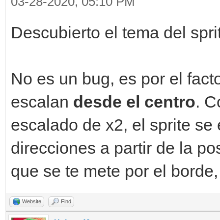
03-28-2020, 05:10 PM
Descubierto el tema del spr
engine.sprites[self.s
self.y)
No es un bug, es por el fact
elif(ventana.get_inp
escalan
desde el centro
. C
and self.y < 430):
self.y += self.v
escalado de x2, el sprite s
direcciones a partir de la po
engine.sprites[self.s
que se te mete por el borde,
self.y)
Website
Find