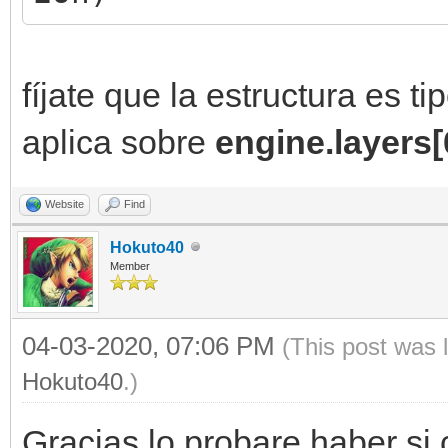
fíjate que la estructura es ti
aplica sobre
engine.layers[
Website
Find
Hokuto40
Member
04-03-2020, 07:06 PM
(This post was 
Hokuto40
.)
Gracias,lo probare haber si