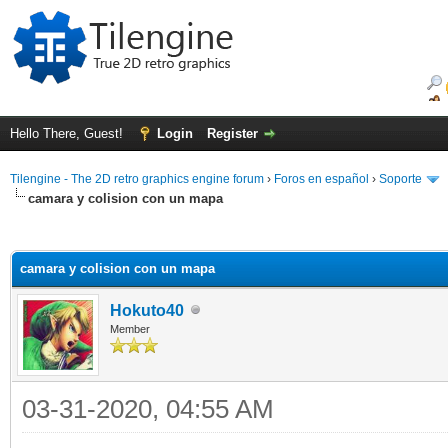
Hello There, Guest!
Login
Register
Tilengine - The 2D retro graphics engine forum
›
Foros en español
›
Soporte
camara y colision con un mapa
ge
camara y colision con un mapa
Hokuto40
Member
03-31-2020, 04:55 AM