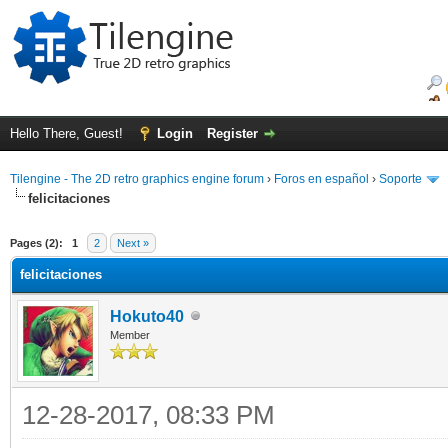
Hello There, Guest!
Login
Register
Tilengine - The 2D retro graphics engine forum
›
Foros en español
›
Soporte
felicitaciones
ge
Pages (2):
1
2
Next »
felicitaciones
Hokuto40
Member
12-28-2017, 08:33 PM