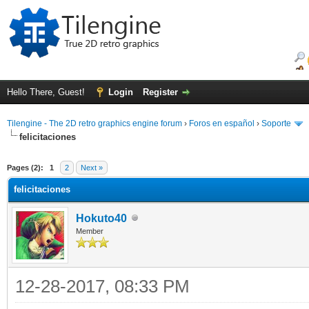
Hello There, Guest!
Login
Register
Tilengine - The 2D retro graphics engine forum
›
Foros en español
›
Soporte
felicitaciones
ge
Pages (2):
1
2
Next »
felicitaciones
Hokuto40
Member
12-28-2017, 08:33 PM