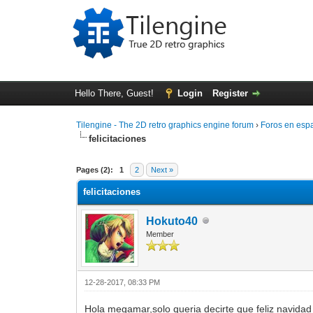
Hello There, Guest!
Login
Register
Tilengine - The 2D retro graphics engine forum
›
Foros en esp
felicitaciones
0 Vote(s) - 0 Average
1
2
3
4
5
Pages (2):
1
2
Next »
felicitaciones
Hokuto40
Member
12-28-2017, 08:33 PM
Hola megamar,solo queria decirte que feliz navidad