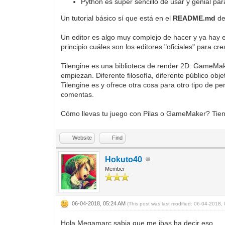
Python es super sencillo de usar y genial pa
Un tutorial básico sí que está en el
README.md
de
Un editor es algo muy complejo de hacer y ya hay e
principio cuáles son los editores "oficiales" para cr
Tilengine es una biblioteca de render 2D. GameMak
empiezan. Diferente filosofía, diferente público o
Tilengine es y ofrece otra cosa para otro tipo de 
comentas.
Cómo llevas tu juego con Pilas o GameMaker? Tienes
Website
Find
Hokuto40
Member
06-04-2018, 05:24 AM
(This post was last modified: 06-04-2018
Hola Megamarc,sabia que me ibas ha decir eso.