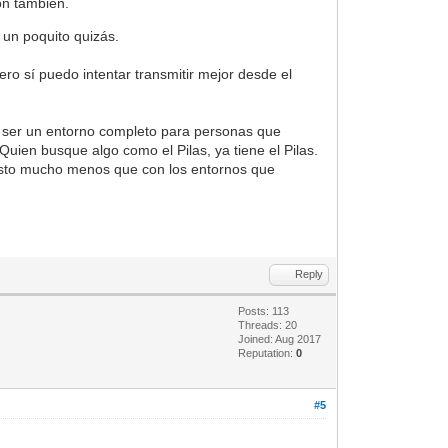
on también.
 un poquito quizás.
ro sí puedo intentar transmitir mejor desde el
a ser un entorno completo para personas que
uien busque algo como el Pilas, ya tiene el Pilas.
puesto mucho menos que con los entornos que
Reply
Posts: 113
Threads: 20
Joined: Aug 2017
Reputation:
0
#5