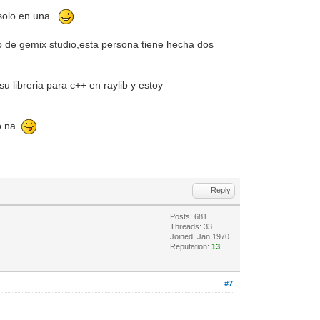
 solo en una.
o de gemix studio,esta persona tiene hecha dos
u libreria para c++ en raylib y estoy
o na.
Reply
Posts: 681
Threads: 33
Joined: Jan 1970
Reputation:
13
#7