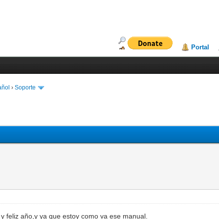
Portal
añol
›
Soporte
 y feliz año,y ya que estoy como va ese manual.