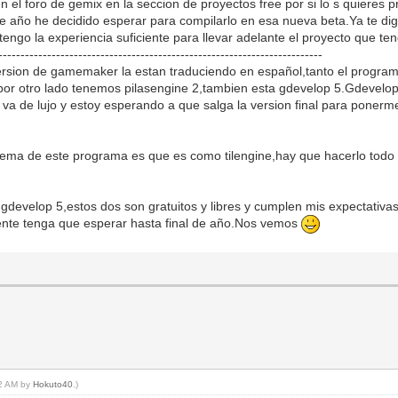
en el foro de gemix en la seccion de proyectos free por si lo s quieres 
 año he decidido esperar para compilarlo en esa nueva beta.Ya te di
engo la experiencia suficiente para llevar adelante el proyecto que te
-------------------------------------------------------------------------
ersion de gamemaker la estan traduciendo en español,tanto el progr
or otro lado tenemos pilasengine 2,tambien esta gdevelop 5.Gdevelop 
va de lujo y estoy esperando a que salga la version final para ponerme
lema de este programa es que es como tilengine,hay que hacerlo todo
 gdevelop 5,estos dos son gratuitos y libres y cumplen mis expectativ
ente tenga que esperar hasta final de año.Nos vemos
12 AM by
Hokuto40
.)