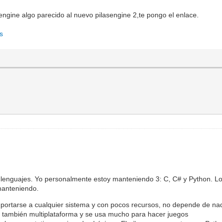
engine algo parecido al nuevo pilasengine 2,te pongo el enlace.
es
enguajes. Yo personalmente estoy manteniendo 3: C, C# y Python. Los 
manteniendo.
r portarse a cualquier sistema y con pocos recursos, no depende de na
s, también multiplataforma y se usa mucho para hacer juegos