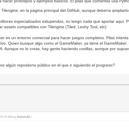
ra hacer prototipos y ejemplos básicos. El pilas que comentas usa Pyth
 Tilengine, en la página principal del GitHub, aunque debería ampliarlo
ditores especializados estupendos, no tengo nada que aportar aquí. Pe
ear assets compatibles con Tilengine (Tiled, Leshy Tool, etc)
er es un entorno comercial para hacer juegos completos. Pilas intent
bjetivo. Quien busque algo como el GameMaker, ya tiene el GameMaker. Q
perfi. Aunque no lo creas, hay gente haciendo cosillas, aunque por su
 algún repositorio público en el que ir siguiendo el progreso?
, 05:33 AM by
Hokuto40
.)