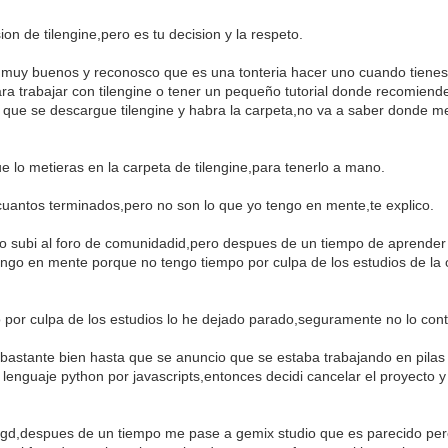
on de tilengine,pero es tu decision y la respeto.
y muy buenos y reconosco que es una tonteria hacer uno cuando tienes
ra trabajar con tilengine o tener un pequeño tutorial donde recomiend
ra que se descargue tilengine y habra la carpeta,no va a saber donde
 lo metieras en la carpeta de tilengine,para tenerlo a mano.
cuantos terminados,pero no son lo que yo tengo en mente,te explico.
o subi al foro de comunidadid,pero despues de un tiempo de aprender po
ngo en mente porque no tengo tiempo por culpa de los estudios de la 
or culpa de los estudios lo he dejado parado,seguramente no lo con
 bastante bien hasta que se anuncio que se estaba trabajando en pilas
enguaje python por javascripts,entonces decidi cancelar el proyecto y 
d,despues de un tiempo me pase a gemix studio que es parecido per