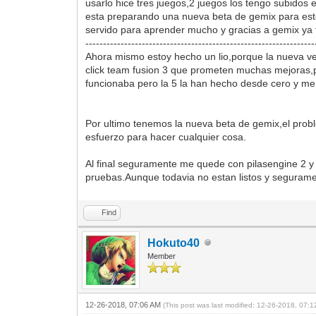
usarlo hice tres juegos,2 juegos los tengo subidos 
esta preparando una nueva beta de gemix para este
servido para aprender mucho y gracias a gemix ya t
-----------------------------------------------------------------
Ahora mismo estoy hecho un lio,porque la nueva v
click team fusion 3 que prometen muchas mejoras,p
funcionaba pero la 5 la han hecho desde cero y me 
Por ultimo tenemos la nueva beta de gemix,el prob
esfuerzo para hacer cualquier cosa.
Al final seguramente me quede con pilasengine 2 y
pruebas.Aunque todavia no estan listos y seguram
Find
Hokuto40
Member
12-26-2018, 07:06 AM
(This post was last modified: 12-26-2018, 07: