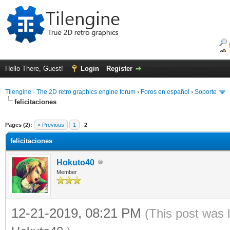
Hello There, Guest!
Login
Register
Tilengine - The 2D retro graphics engine forum
›
Foros en español
›
Soporte
felicitaciones
ge
Pages (2):
« Previous
1
2
felicitaciones
Hokuto40
Member
12-21-2019, 08:21 PM
(This post was 