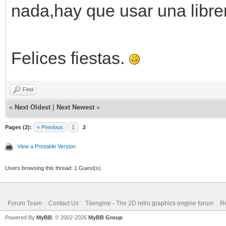
nada,hay que usar una libreri
Felices fiestas.
Find
«
Next Oldest
|
Next Newest
»
Pages (2):
« Previous
1
2
View a Printable Version
Users browsing this thread: 1 Guest(s)
Forum Team
Contact Us
Tilengine - The 2D retro graphics engine forum
Re
Powered By
MyBB
, © 2002-2026
MyBB Group
.