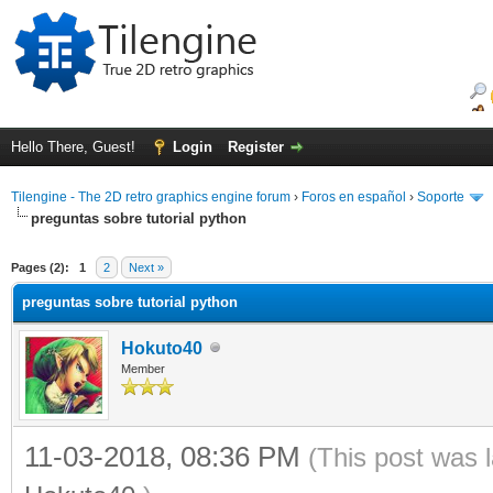
Hello There, Guest!
Login
Register
Tilengine - The 2D retro graphics engine forum
›
Foros en español
›
Soporte
preguntas sobre tutorial python
ge
Pages (2):
1
2
Next »
preguntas sobre tutorial python
Hokuto40
Member
11-03-2018, 08:36 PM
(This post was 