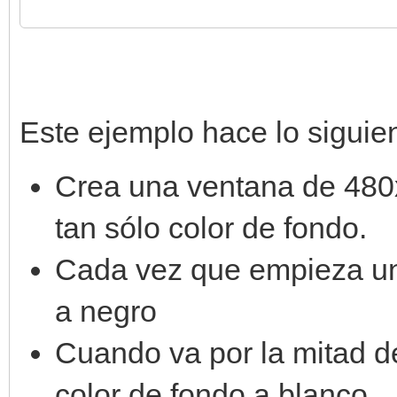
# función de efectos 
def raster_effect(lin
if line is 180:
Este ejemplo hace lo siguien
engine.set_backgr
Crea una ventana de 480x3
tan sólo color de fondo.
# crea motor y config
Cada vez que empieza un
engine = Engine.creat
a negro
engine.set_raster_cal
Cuando va por la mitad de
# crea ventana y bucl
color de fondo a blanco.