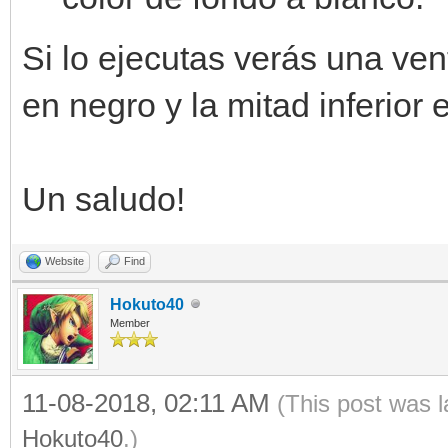
window = Window.creat
Si lo ejecutas verás una ven
while window.process(
en negro y la mitad inferior 
engine.set_backgrou
window.draw_frame(
Un saludo!
Website
Find
Hokuto40
Member
11-08-2018, 02:11 AM
(This post was 
Hokuto40
.)